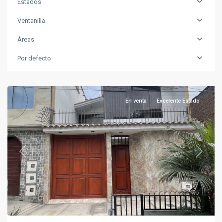
Estados
Ventanilla
Áreas
Por defecto
Ventanilla
En venta
Excelente Estado
Previous
Next