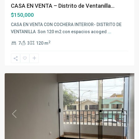
CASA EN VENTA – Distrito de Ventanilla...
$150,000
CASA EN VENTA CON COCHERA INTERIOR- DISTRITO DE
VENTANILLA Son 120 m2 con espacios acoged
...
2
7
3
120 m
Urbanización
Ciudad
Satélite
,
Ventanilla
Vendido
En Buen Estado
Previous
Next