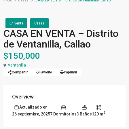
Inicio
Casas
CASA EN VENTA – Distrito de Ventanilla, Callao
En venta
Casas
CASA EN VENTA – Distrito
de Ventanilla, Callao
$150,000
Ventanilla
Compartir
Favorito
Imprimir
Overview
Actualizado en:
2
7 Dormitorios
3 Baños
120 m
26 septiembre, 2025