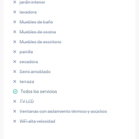
jardín interior
lavadora
Muebles de baño
Muebles de cocina
Muebles de escritorio
parrilla
secadora
Semi amoblado
terraza
Todos los servicios
TV LCD
Ventanas con aislamiento térmico y acústico
WiFi alta velocidad