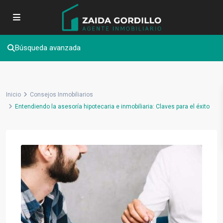
Búsqueda avanzada
Inicio
Consejos Inmobiliarios
Entendiendo la asesoría hipotecaria e inmobiliaria: Claves para el éxito