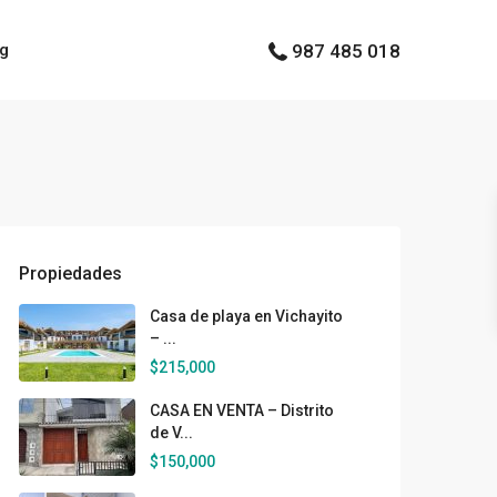
og
987 485 018
Propiedades
Casa de playa en Vichayito
– ...
$215,000
CASA EN VENTA – Distrito
de V...
$150,000