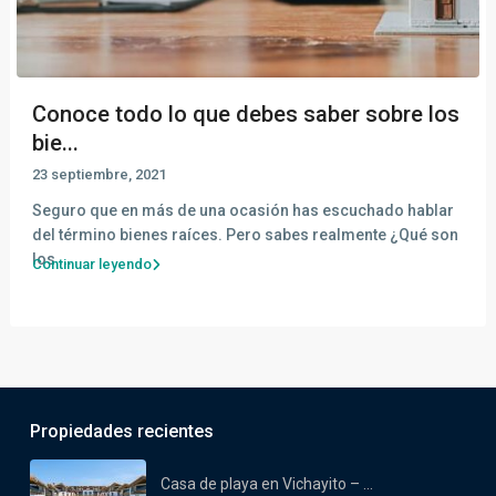
Conoce todo lo que debes saber sobre los
bie...
23 septiembre, 2021
Seguro que en más de una ocasión has escuchado hablar
del término bienes raíces. Pero sabes realmente ¿Qué son
los
...
Continuar leyendo
Propiedades recientes
Casa de playa en Vichayito – ...